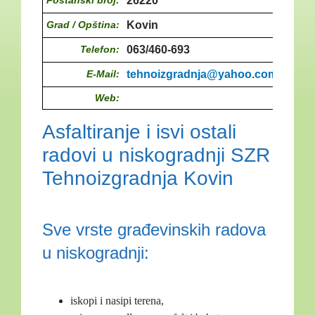
Poštanski broj:
26220
Grad / Opština:
Kovin
Telefon:
063/460-693
E-Mail:
tehnoizgradnja@yahoo.com
Web:
Asfaltiranje i isvi ostali
radovi u niskogradnji SZR
Tehnoizgradnja Kovin
Sve vrste građevinskih radova
u niskogradnji:
iskopi i nasipi terena,