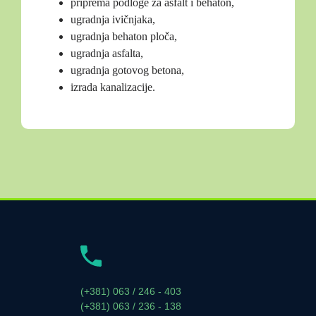
priprema podloge za asfalt i behaton,
ugradnja ivičnjaka,
ugradnja behaton ploča,
ugradnja asfalta,
ugradnja gotovog betona,
izrada kanalizacije.
(+381) 063 / 246 - 403
(+381) 063 / 236 - 138