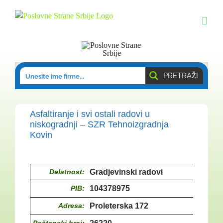
Skip
to
content
PRETRAŽI
Asfaltiranje i svi ostali radovi u
niskogradnji – SZR Tehnoizgradnja
Kovin
Delatnost:
Gradjevinski radovi
PIB:
104378975
Adresa:
Proleterska 172