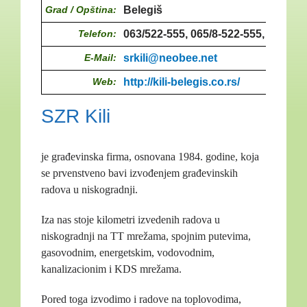
Grad / Opština:
Belegiš
Telefon:
063/522-555, 065/8-522-555, 022/31
E-Mail:
srkili@neobee.net
Web:
http://kili-belegis.co.rs/
SZR Kili
je građevinska firma, osnovana 1984. godine, koja
se prvenstveno bavi izvođenjem građevinskih
radova u niskogradnji.
Iza nas stoje kilometri izvedenih radova u
niskogradnji na TT mrežama, spojnim putevima,
gasovodnim, energetskim, vodovodnim,
kanalizacionim i KDS mrežama.
Pored toga izvodimo i radove na toplovodima,