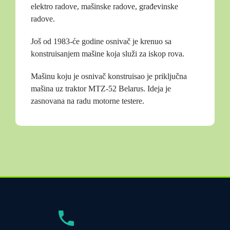
elektro radove, mašinske radove, građevinske
radove.
Još od 1983-će godine osnivač je krenuo sa
konstruisanjem mašine koja služi za iskop rova.
Mašinu koju je osnivač konstruisao je priključna
mašina uz traktor MTZ-52 Belarus. Ideja je
zasnovana na radu motorne testere.