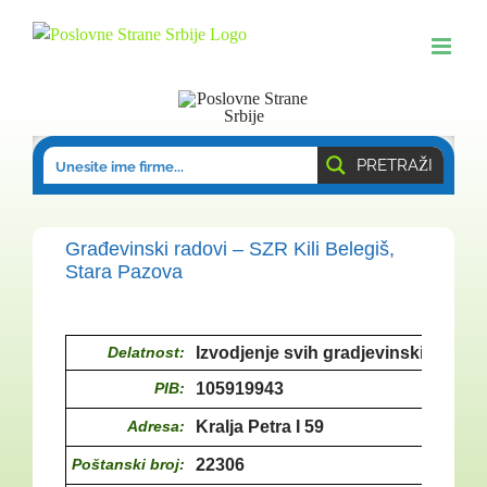
Skip
to
content
PRETRAŽI
Građevinski radovi – SZR Kili Belegiš,
Stara Pazova
Delatnost:
Izvodjenje svih gradjevinskih rado
PIB:
105919943
Adresa:
Kralja Petra I 59
Poštanski broj:
22306