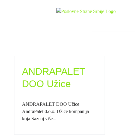
Skip
to
content
ANDRAPALET
DOO Užice
ANDRAPALET DOO Užice
AndraPalet d.o.o. Užice kompanija
koja Saznaj više...