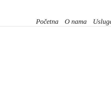
Početna
O nama
Uslug