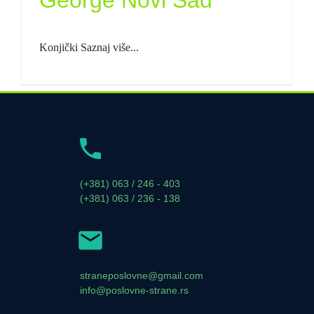
Konjički Saznaj više...
(+381) 063 / 246 - 403
(+381) 063 / 236 - 138
straneposlovne@gmail.com
info@poslovne-strane.rs