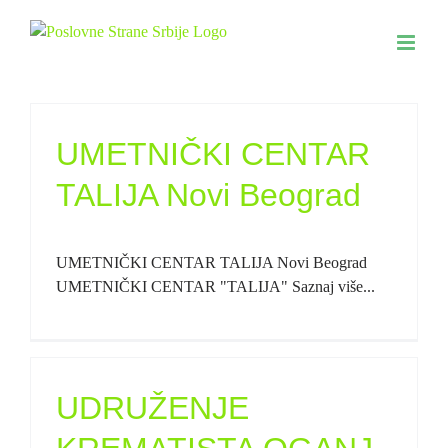
Skip
to
content
UMETNIČKI CENTAR
TALIJA Novi Beograd
UMETNIČKI CENTAR TALIJA Novi Beograd
UMETNIČKI CENTAR "TALIJA" Saznaj više...
UDRUŽENJE