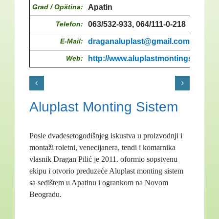
Grad / Opština:
Apatin
Telefon:
063/532-933, 064/111-0-218
E-Mail:
draganaluplast@gmail.com
Web:
http://www.aluplastmontingsistem.
Aluplast Monting Sistem
Posle dvadesetogodišnjeg iskustva u proizvodnji i
montaži roletni, venecijanera, tendi i komarnika
vlasnik Dragan Pilić je 2011. oformio sopstvenu
ekipu i otvorio preduzeće Aluplast monting sistem
sa sedištem u Apatinu i ogrankom na Novom
Beogradu.