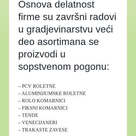
Osnova delatnost
firme su završni radovi
u gradjevinarstvu veći
deo asortimana se
proizvodi u
sopstvenom pogonu:
– PCV ROLETNE
– ALUMINIJUMSKE ROLETNE
– ROLO KOMARNICI
– FIKSNI KOMARNICI
– TENDE
– VENECIJANERI
– TRAKASTE ZAVESE