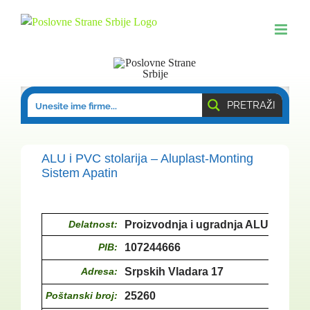
Skip
to
content
PRETRAŽI
ALU i PVC stolarija – Aluplast-Monting
Sistem Apatin
Delatnost:
Proizvodnja i ugradnja ALU i PVC st
PIB:
107244666
Adresa:
Srpskih Vladara 17
Poštanski broj:
25260