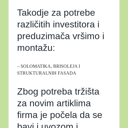
Takodje za potrebe
različitih investitora i
preduzimača vršimo i
montažu:
– SOLOMATIKA, BRISOLEJA I
STRUKTURALNIH FASADA
Zbog potreba tržišta
za novim artiklima
firma je počela da se
bavi i uvozom i