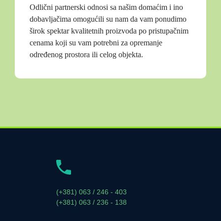
Odlični partnerski odnosi sa našim domaćim i ino
dobavljačima omogućili su nam da vam ponudimo
širok spektar kvalitetnih proizvoda po pristupačnim
cenama koji su vam potrebni za opremanje
određenog prostora ili celog objekta.
(+381) 063 / 246 - 403
(+381) 063 / 236 - 138