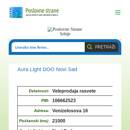
Skip
to
content
PRETRAŽI
Aura Light DOO Novi Sad
Delatnost:
Veleprodaja rasvete
PIB:
106662523
Adresa:
Venizelosova 16
Poštanski broj:
21000