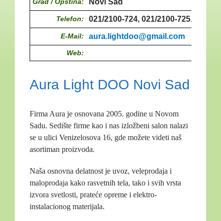
Grad / Opština:
Novi Sad
Telefon:
021/2100-724, 021/2100-725, 021/21
E-Mail:
aura.lightdoo@gmail.com
Web:
Aura Light DOO Novi Sad
Firma Aura je osnovana 2005. godine u Novom
Sadu. Sedište firme kao i nas izložbeni salon nalazi
se u ulici Venizelosova 16, gde možete videti naš
asortiman proizvoda.
Naša osnovna delatnost je uvoz, veleprodaja i
maloprodaja kako rasvetnih tela, tako i svih vrsta
izvora svetlosti, prateće opreme i elektro-
instalacionog materijala.