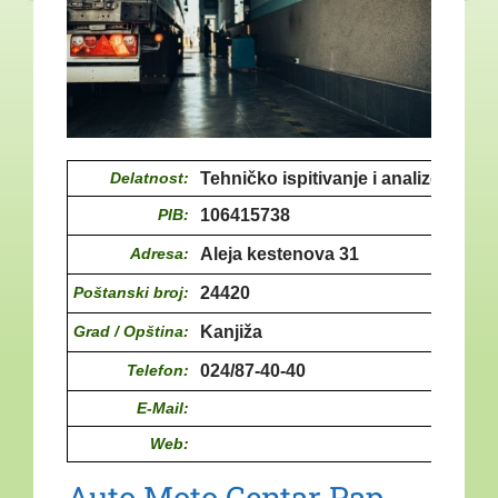
Delatnost:
Tehničko ispitivanje i analize
PIB:
106415738
Adresa:
Aleja kestenova 31
Poštanski broj:
24420
Grad / Opština:
Kanjiža
Telefon:
024/87-40-40
E-Mail:
Web:
Auto Moto Centar Pap