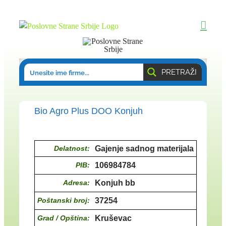
Skip
to
content
PRETRAŽI
Bio Agro Plus DOO Konjuh
Delatnost:
Gajenje sadnog materijala
PIB:
106984784
Adresa:
Konjuh bb
Poštanski broj:
37254
Grad / Opština:
Kruševac