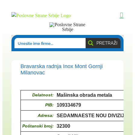
Skip
to
content
PRETRAŽI
Bravarska radnja Inox Mont Gornji
Milanovac
Delatnost:
Mašinska obrada metala
PIB:
109334679
Adresa:
SEDAMNAESTE NOU DIVIZIJE 12
Poštanski broj:
32300