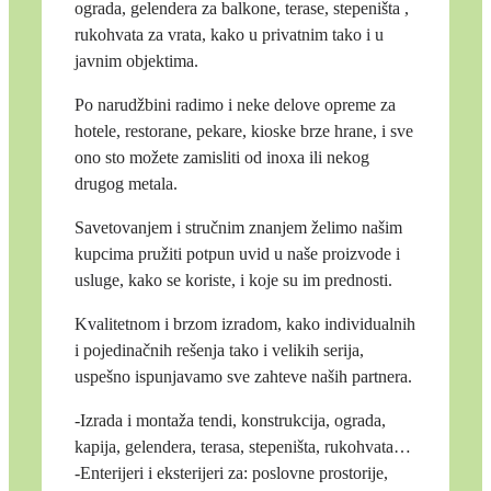
ograda, gelendera za balkone, terase, stepeništa ,
rukohvata za vrata, kako u privatnim tako i u
javnim objektima.
Po narudžbini radimo i neke delove opreme za
hotele, restorane, pekare, kioske brze hrane, i sve
ono sto možete zamisliti od inoxa ili nekog
drugog metala.
Savetovanjem i stručnim znanjem želimo našim
kupcima pružiti potpun uvid u naše proizvode i
usluge, kako se koriste, i koje su im prednosti.
Kvalitetnom i brzom izradom, kako individualnih
i pojedinačnih rešenja tako i velikih serija,
uspešno ispunjavamo sve zahteve naših partnera.
-Izrada i montaža tendi, konstrukcija, ograda,
kapija, gelendera, terasa, stepeništa, rukohvata…
-Enterijeri i eksterijeri za: poslovne prostorije,