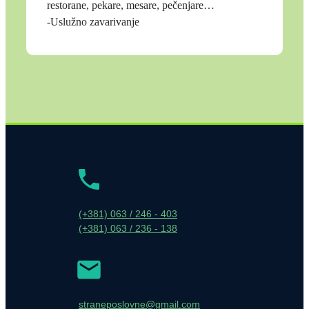
restorane, pekare, mesare, pečenjare…
-Uslužno zavarivanje
(+381) 063 / 246 - 403
(+381) 063 / 236 - 138
straneposlovne@gmail.com