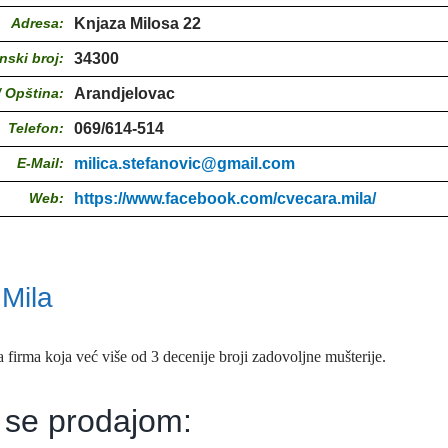
Adresa:
Knjaza Milosa 22
nski broj:
34300
/ Opština:
Arandjelovac
Telefon:
069/614-514
E-Mail:
milica.stefanovic@gmail.com
Web:
https://www.facebook.com/cvecara.mila/
Mila
firma koja već više od 3 decenije broji zadovoljne mušterije.
 se prodajom: