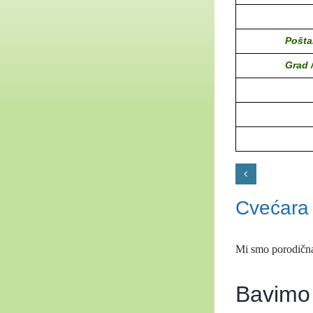
Pošta
Grad 
Cvećara 
Mi smo porodična 
Bavimo