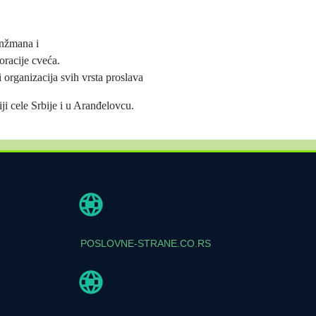
anžmana i
oracije cveća.
i organizacija svih vrsta proslava
ji cele Srbije i u Aranđelovcu.
POSLOVNE-STRANE.CO.RS