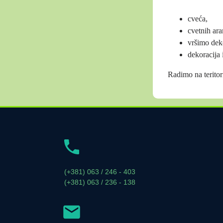
cveća,
cvetnih ar
vršimo dek
dekoracija 
Radimo na teritori
(+381) 063 / 246 - 403
(+381) 063 / 236 - 138