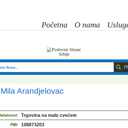
Početna
O nama
Uslug
P
Mila Arandjelovac
Delatnost:
Trgovina na malo cvećem
PIB:
108873203