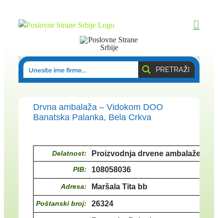
Skip
to
content
PRETRAŽI
Drvna ambalaža – Vidokom DOO
Banatska Palanka, Bela Crkva
Delatnost:
Proizvodnja drvene ambalaže
PIB:
108058036
Adresa:
Maršala Tita bb
Poštanski broj:
26324