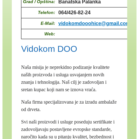
Grad / Opština:
Banatska Palanka
Telefon:
064/426-82-24
E-Mail:
vidokomdooohice@gmail.com
Web:
Vidokom DOO
Naša misija je neprekidno podizanje kvalitete
naših proizvoda i usluga usvajanjem novih
znanja i tehnologija. Naš cilj je zadovoljan i
sretan kupac koji nam se iznova vraća.
Naša firma specijalizovana je za izradu ambalaže
od drveta.
Svi naši proizvodi i usluge poseduju sertifikate i
zadovoljavaju postavljene evropske standarde,
naročito kada su u pitanju kvalitet, bezbednost i