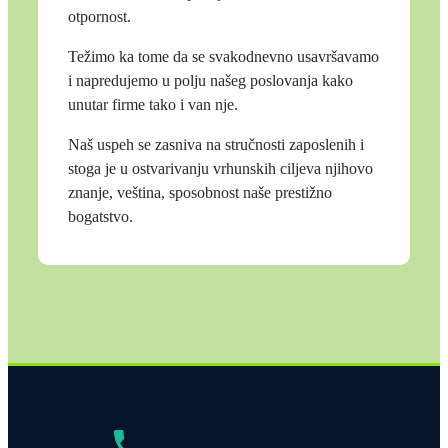
otpornost.
Težimo ka tome da se svakodnevno usavršavamo
i napredujemo u polju našeg poslovanja kako
unutar firme tako i van nje.
Naš uspeh se zasniva na stručnosti zaposlenih i
stoga je u ostvarivanju vrhunskih ciljeva njihovo
znanje, veština, sposobnost naše prestižno
bogatstvo.