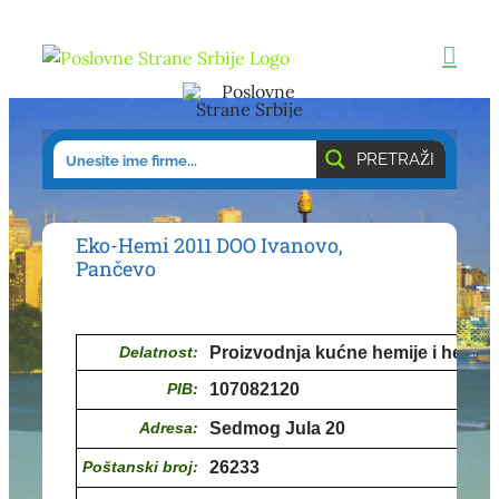
Skip
to
content
PRETRAŽI
Eko-Hemi 2011 DOO Ivanovo,
Pančevo
Delatnost:
Proizvodnja kućne hemije i hemika
PIB:
107082120
Adresa:
Sedmog Jula 20
Poštanski broj:
26233