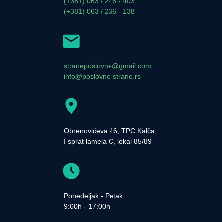
(+381) 063 / 246 - 403
(+381) 063 / 236 - 138
straneposlovne@gmail.com
info@poslovne-strane.rs
Obrenovićeva 46, TPC Kalča,
I sprat lamela C, lokal 85/89
Ponedeljak - Petak
9:00h - 17:00h