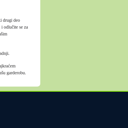
ki drugi deo
i odlučite se za
Vašim
adnji.
najkraćem
ašu garderobu.