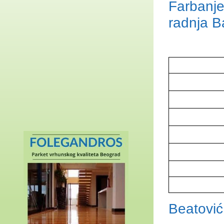
Farbanje
radnja B
Beatović