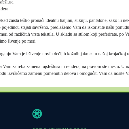
sfešlusa
ndera
kad zaista teško pronaći idealnu haljinu, suknju, pantalone, sako ili ne
e pojedincu stajati savršeno, predlažemo Vam da iskoristite našu ponudu 
eri od različitih vrsta tekstila. U skladu sa stilom koji preferirate, po 
imo šivenje po meri.
ganju Vam je i šivenje novih dečijih kožnih jaknica u našoj krojačkoj r
a Vam zatreba zamena rajsfešlusa ili rendera, na pravom ste mestu. U 
du izvršićemo zamenu pomenutih delova i omogućiti Vam da nosite V