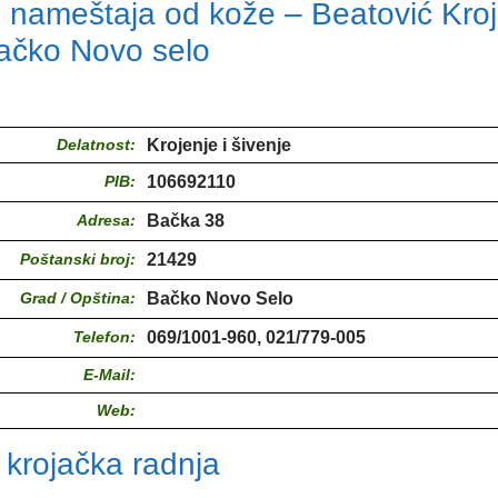
 nameštaja od kože – Beatović Kro
ačko Novo selo
Delatnost:
Krojenje i šivenje
PIB:
106692110
Adresa:
Bačka 38
Poštanski broj:
21429
Grad / Opština:
Bačko Novo Selo
Telefon:
069/1001-960, 021/779-005
E-Mail:
Web:
 krojačka radnja