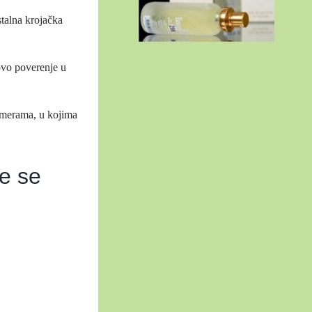
talna krojačka
ovo poverenje u
 merama, u kojima
e se