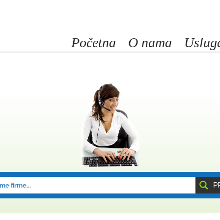
Početna
O nama
Uslug
P