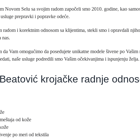
om Novom Selu sa svojim radom započeli smo 2010. godine, kao samos
 usluge prepravki i popravke odeće.
 radom i korektnim odnosom sa klijentima, stekli smo i opravdali njih
a nas.
m da Vam omogućimo da posedujete unikatne modele šivene po Vašim
ledati, naše usluge podredili smo Vašim očekivanjima i ispunjenju želja.
Beatović krojačke radnje odnos
ože
ameštaja od kože
kože
šivenje po meri od tekstila