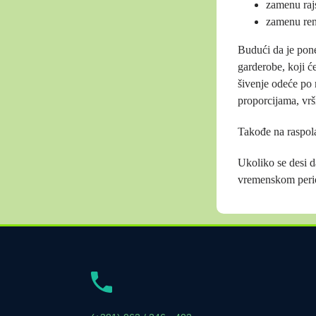
zamenu raj
zamenu re
Budući da je pone
garderobe, koji ć
šivenje odeće po m
proporcijama, vrš
Takođe na raspola
Ukoliko se desi d
vremenskom perio