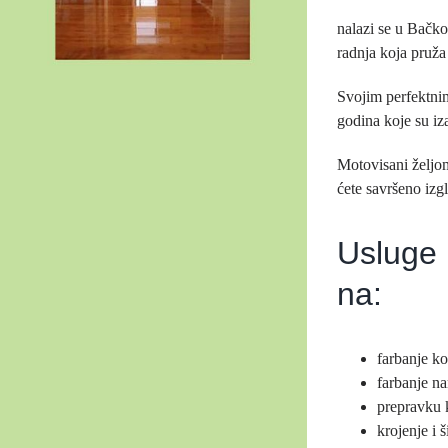
nalazi se u Bačk
radnja koja pruža
Svojim perfektnim
godina koje su iz
Motovisani željo
ćete savršeno izg
Usluge 
na:
farbanje k
farbanje n
prepravku 
krojenje i 