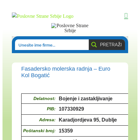
Skip
to
content
PRETRAŽI
Fasadersko molerska radnja – Euro
Kol Bogatić
Delatnost:
Bojenje i zastakljivanje
PIB:
107330929
Adresa:
Karadjordjeva 95, Dublje
Poštanski broj:
15359