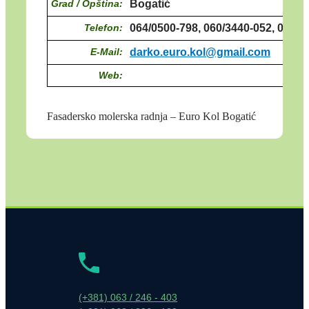
Grad / Opština:
Bogatić
Telefon:
064/0500-798, 060/3440-052, 015/4
E-Mail:
darko.euro.kol@gmail.com
Web:
Fasadersko molerska radnja – Euro Kol Bogatić
(+381) 063 / 246 - 403