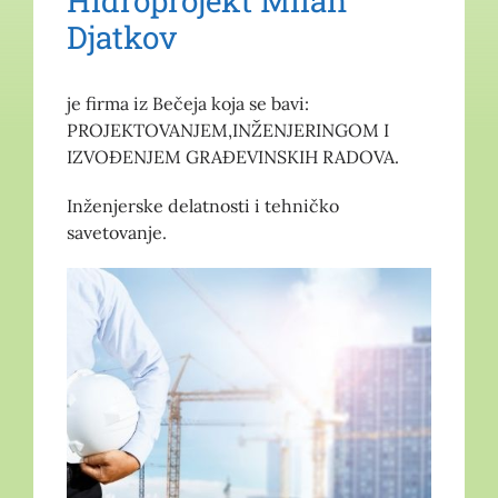
Hidroprojekt Milan
Djatkov
je firma iz Bečeja koja se bavi:
PROJEKTOVANJEM,INŽENJERINGOM I
IZVOĐENJEM GRAĐEVINSKIH RADOVA.
Inženjerske delatnosti i tehničko
savetovanje.