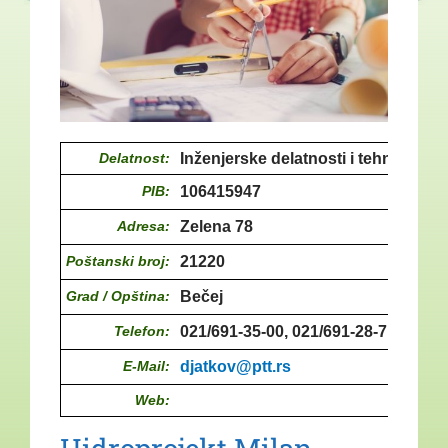
Delatnost:
Inženjerske delatnosti i tehničko s
PIB:
106415947
Adresa:
Zelena 78
Poštanski broj:
21220
Grad / Opština:
Bečej
Telefon:
021/691-35-00, 021/691-28-71, 064/1
E-Mail:
djatkov@ptt.rs
Web: