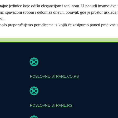
tajne jedinice koje odišu elegancijom i toplinom. U ponudi imamo dva 
m spavaćom sobom i delom za dnevni boravak gde je prostor usklađen
sta.
oplo preporučujemo porodicama iz kojih će zasigurno poneti predivne u
POSLOVNE-STRANE.CO.RS
POSLOVNE-STRANE.RS