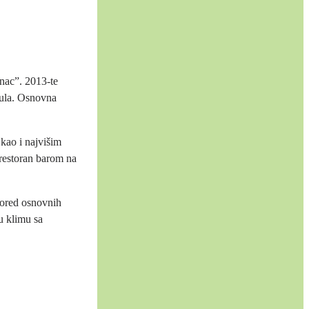
nac”. 2013-te
bula. Osnovna
kao i najvišim
-restoran barom na
 pored osnovnih
nu klimu sa