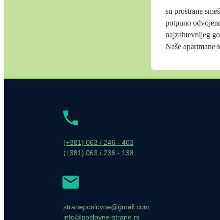
su prostrane smeš
potpuno odvojeno
najzahtevnijeg go
Naše apartmane t
(+381) 063 / 246 - 403
(+381) 063 / 236 - 138
straneposlovne@gmail.com
info@poslovne-strane.rs