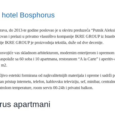
 hotel Bosphorus
rava, do 2013-te godine poslovao je u okviru preduzeća “Putnik Aleksi
izovan i prelazi u privatno vlasništvo kompanije IKRE GROUP iz Istan
ije IKRE GROUP je proizvodnja tekstila, duže od dve decenije.
osvojiće vas skladnom arhitekturom, modernim enterijerom i opremom 
spolaže sa 60 soba i 10 apartmana, restoranom “A la Carte” i aperitiv
0 m2.
ljivo estetski formirana od najkvalitetnijih materijala i opreme i sadrži
n pristup internetu, telefon, kablovsku televiziju, sef, minibar, central
olom temperature, room servis 00-24h i privatni balkon.
rus apartmani