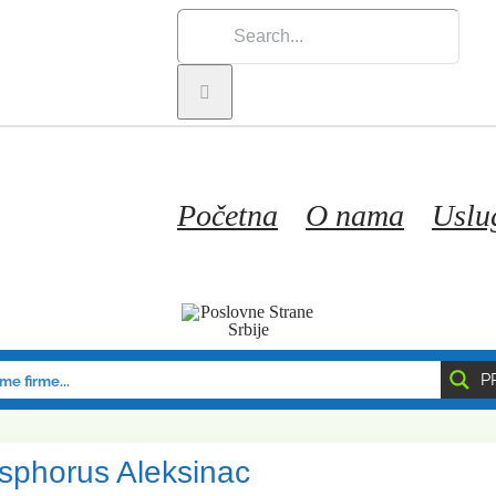
Search
for:
Početna
O nama
Uslu
P
sphorus Aleksinac