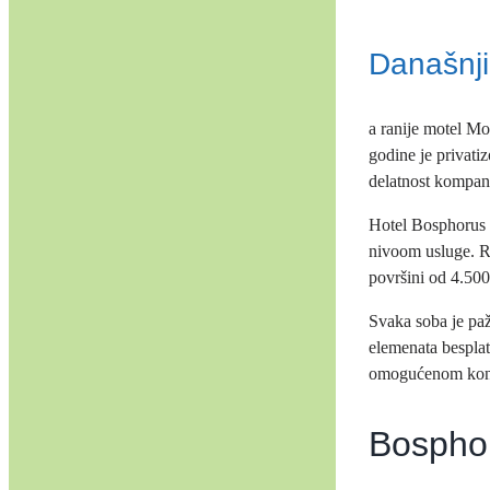
Današnji
a ranije motel Mo
godine je privat
delatnost kompan
Hotel Bosphorus 
nivoom usluge. Ra
površini od 4.50
Svaka soba je paž
elemenata besplata
omogućenom kontr
Bospho