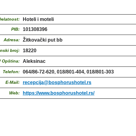
Delatnost:
Hoteli i moteli
PIB:
101308396
Adresa:
Žitkovački put bb
nski broj:
18220
/ Opština:
Aleksinac
Telefon:
064/86-72-620, 018/801-404, 018/801-303
E-Mail:
recepcija@bosphorushotel.rs
Web:
https://www.bosphorushotel.rs/