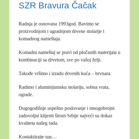
SZR Bravura Čačak
Radnja je osnovana 1993god. Bavimo se
proizvodnjom i ugradnjom drvene stolarije i
komadnog nameštaja.
Komadni nameštaj se pravi od pločastih materijala u
kombinaciji sa drvetom, sve po vašoj želji.
Takođe vršimo i izradu drvenih kuća – brvnara.
Radimo i aluminijumsku stolariju, sobna vrata,
ograde.
Dugogodišnje uspešno poslovanje i mnogobrojni
zadovoljni klijenti širom Srbije najveći su dokaz
kvaliteta našeg rada.
Kontaktirajte nas…