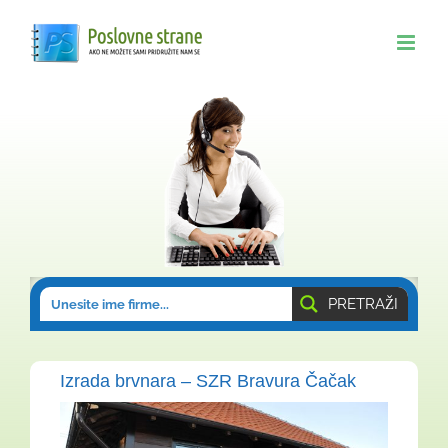
Skip
to
content
PRETRAŽI
Izrada brvnara – SZR Bravura Čačak