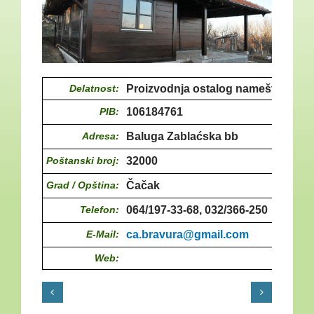
Delatnost:
Proizvodnja ostalog nameštaja
PIB:
106184761
Adresa:
Baluga Zablaćska bb
Poštanski broj:
32000
Grad / Opština:
Čačak
Telefon:
064/197-33-68, 032/366-250
E-Mail:
ca.bravura@gmail.com
Web: