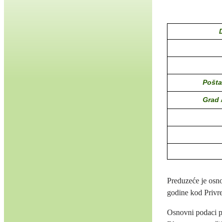
Pošta
Grad 
Preduzeće je osn
godine kod Privr
Osnovni podaci p