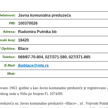
Delatnost:
Javna komunalna preduzeća
PIB:
100370026
Adresa:
Radomira Putnika bb
nski broj:
18420
/ Opština:
Blace
Telefon:
069/87-70-804, 027/371-580, 027/371-885
E-Mail:
jkpblace@mts.rs
Web:
ovano 1963. godine a kao Javno komunalno preduzeće je registrovano
ednog suda u Nišu po brojem Fi. 1074/89.
reduzeća su: Javno komunalno preduzeće «Blace» , ul . Vojvode Putni