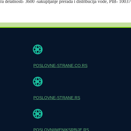
ra delatnosti- 3600 -sakupljanje prerada i distribucija vode, PIB- 1003
POSLOVNE-STRANE.CO.RS
POSLOVNE-STRANE.RS
POSLOVNIIMENIKSRBIJE.RS