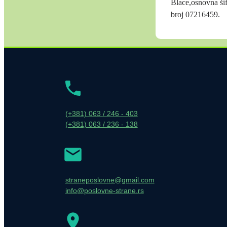
Blace,osnovna šif
broj 07216459.
(+381) 063 / 246 - 403
(+381) 063 / 236 - 138
straneposlovne@gmail.com
info@poslovne-strane.rs