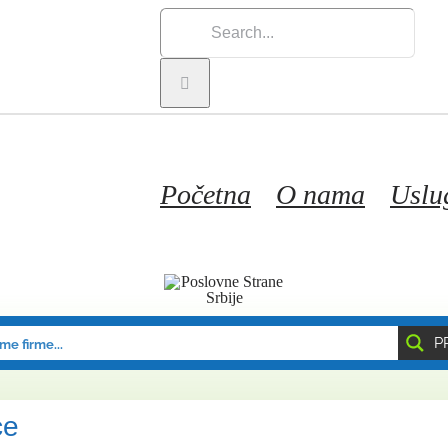
Search
for:
Početna
O nama
Uslu
P
ce