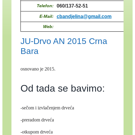
Telefon:
060/137-52-51
E-Mail:
cbandjelina@gmail.com
Web:
JU-Drvo AN 2015 Crna
Bara
osnovano je 2015.
Od tada se bavimo:
-sečom i izvlačenjem drveća
-preradom drveća
-otkupom drveća