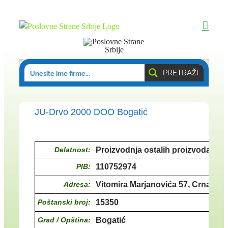
Skip
to
content
PRETRAŽI
JU-Drvo 2000 DOO Bogatić
Delatnost:
Proizvodnja ostalih proizvoda od d
PIB:
110752974
Adresa:
Vitomira Marjanovića 57, Crna Bar
Poštanski broj:
15350
Grad / Opština:
Bogatić