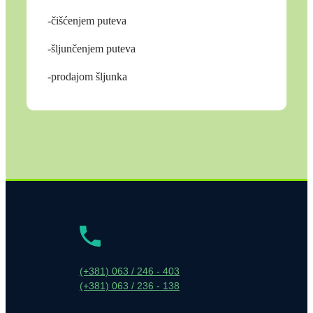
-čišćenjem puteva
-šljunčenjem puteva
-prodajom šljunka
(+381) 063 / 246 - 403
(+381) 063 / 236 - 138