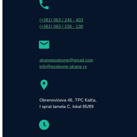
(+381) 063 / 246 - 403
(+381) 063 / 236 - 138
straneposlovne@gmail.com
info@poslovne-strane.rs
Obrenovićeva 46, TPC Kalča,
I sprat lamela C, lokal 85/89