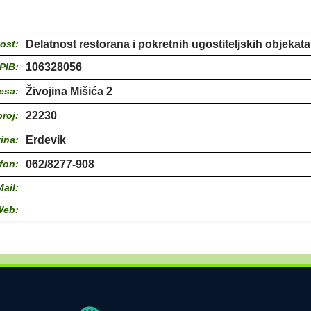
ost:
Delatnost restorana i pokretnih ugostiteljskih objekata
PIB:
106328056
esa:
Živojina Mišića 2
roj:
22230
ina:
Erdevik
fon:
062/8277-908
Mail:
Web: