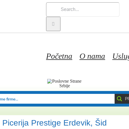
Search
for:
Početna
O nama
Uslu
P
 Picerija Prestige Erdevik, Šid