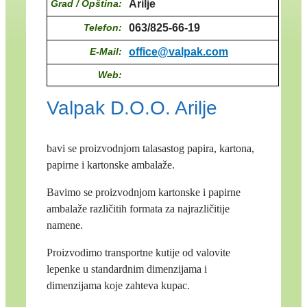
Grad / Opština:
Arilje
Telefon:
063/825-66-19
E-Mail:
office@valpak.com
Web:
Valpak D.O.O. Arilje
bavi se proizvodnjom talasastog papira, kartona,
papirne i kartonske ambalaže.
Bavimo se proizvodnjom kartonske i papirne
ambalaže različitih formata za najrazličitije
namene.
Proizvodimo transportne kutije od valovite
lepenke u standardnim dimenzijama i
dimenzijama koje zahteva kupac.