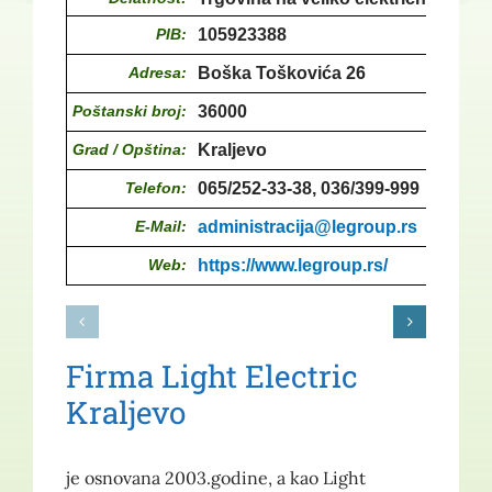
PIB:
105923388
Adresa:
Boška Toškovića 26
Poštanski broj:
36000
Grad / Opština:
Kraljevo
Telefon:
065/252-33-38, 036/399-999
E-Mail:
administracija@legroup.rs
Web:
https://www.legroup.rs/
Firma Light Electric
Kraljevo
je osnovana 2003.godine, a kao Light