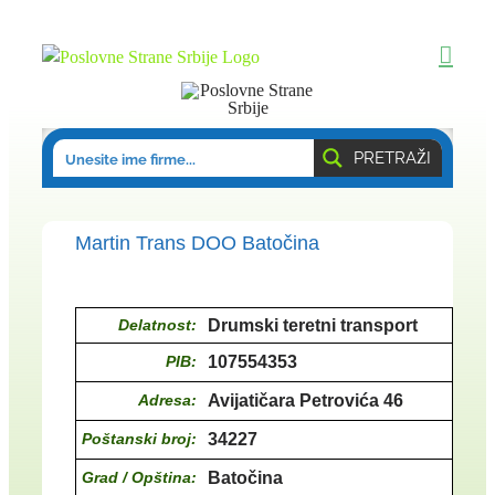
Skip
to
content
PRETRAŽI
Martin Trans DOO Batočina
Delatnost:
Drumski teretni transport
PIB:
107554353
Adresa:
Avijatičara Petrovića 46
Poštanski broj:
34227
Grad / Opština:
Batočina