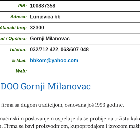
PIB:
100887358
Adresa:
Lunjevica bb
štanski broj:
32300
ad / Opština:
Gornji Milanovac
Telefon:
032/712-422, 063/607-048
E-Mail:
bbkom@yahoo.com
Web:
DOO Gornji Milanovac
firma sa dugom tradicijom, osnovana još 1993 godine.
aćinskim poslovanjem uspela je da se probije na tržistu kako
vu. Firma se bavi proizvodnjom, kupoprodajom i izvozom mašin