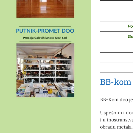
Po
Gr
BB-kom 
BB-Kom doo je 
Uspešnim i dom
i u inostranst
obradu metala.