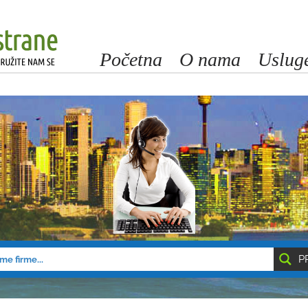
Početna
O nama
Uslug
P