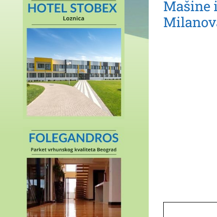
Mašine i
Milanov