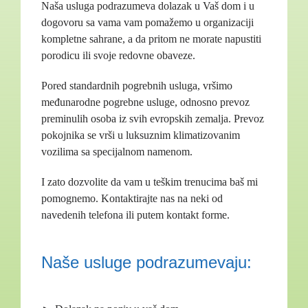
Naša usluga podrazumeva dolazak u Vaš dom i u
dogovoru sa vama vam pomažemo u organizaciji
kompletne sahrane, a da pritom ne morate napustiti
porodicu ili svoje redovne obaveze.
Pored standardnih pogrebnih usluga, vršimo
međunarodne pogrebne usluge, odnosno prevoz
preminulih osoba iz svih evropskih zemalja. Prevoz
pokojnika se vrši u luksuznim klimatizovanim
vozilima sa specijalnom namenom.
I zato dozvolite da vam u teškim trenucima baš mi
pomognemo. Kontaktirajte nas na neki od
navedenih telefona ili putem kontakt forme.
Naše usluge podrazumevaju: