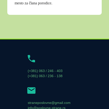
mesto za člana porodice.
(+381) 063 / 246 - 403
(+381) 063 / 236 - 138
straneposlovne@gmail.com
info@poslovne-strane.rs