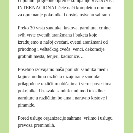
U ponudi pogrebne opreme kompanije RADOVIĆ
INTERNACIONAL ćete naći kompletnu opremu
za opremanje pokojnika i dostojanstvenu sahranu.
Preko 30 vrsta sanduka, krstova, garnitura, crnine,
svih vrste cvetnih aranžmana i buketa koje
izrađujemo u našoj cvećari, cvetni aranžmani od
prirodnog i veštačkog cveća, venci, dekoracije
grobnih mesta, fenjeri, kadionice…
Posebno izdvajamo našu ponudu sanduka među
kojima nudimo različito dizajnirane sanduke
prilagođene različitim običajima i veroispovestima
pokojnika. Uz svaki sanduk nudimo i tekstilne
garniture u različitim bojama i naravno krstove i
piramide.
Pored usluge organizacije sahrana, vršimo i uslugu
prevoza preminulih.