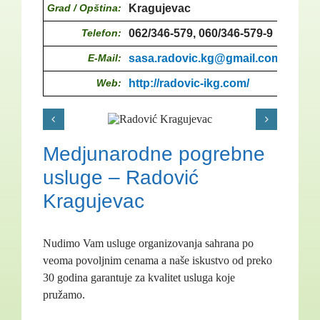
Grad / Opština:
Kragujevac
Telefon:
062/346-579, 060/346-579-9
E-Mail:
sasa.radovic.kg@gmail.com
Web:
http://radovic-ikg.com/
Medjunarodne pogrebne
usluge – Radović
Kragujevac
Nudimo Vam usluge organizovanja sahrana po
veoma povoljnim cenama a naše iskustvo od preko
30 godina garantuje za kvalitet usluga koje
pružamo.