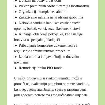
► Dolazak na poziv u vaš dom
► Prevoz preminulih osoba u zemlji i inostranstvu
► Organizacija kompletne sahrane
► Zakazivanje sahrana na gradskim grobljima
► Nabavka sanduka kao i sve ostale prateće
opreme, buketi, venci, suze, ikebane, krstovi
► Kupanje, oblačenje pokojnika, kao i usluge
boravka u specijalnoj hladnjači
► Pribavljanje kompletne dokumentacije i
regulisanje administrativnih procedura
► Izrada umrlica i objava čitulja u dnevnim
novinama
► Refundacija preko PIO fonda
U našoj prodavnici u svakom trenutku možete
pronaći najkvalitetniju pogrebnu opremu: sanduke,
krstove, cvetne aranžmane, sveće u rasponu cena
prilagođenim potrebama i mogućnostima klijenata.