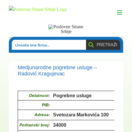
Skip
to
content
PRETRAŽI
Medjunarodne pogrebne usluge –
Radović Kragujevac
Delatnost:
Pogrebne usluge
PIB:
Adresa:
Svetozara Markovića 100
Poštanski broj:
34000