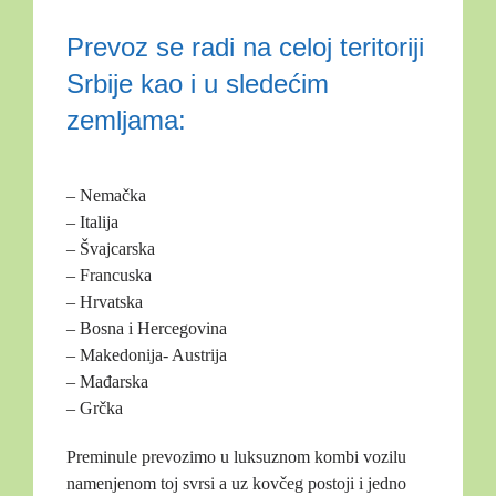
Prevoz se radi na celoj teritoriji
Srbije kao i u sledećim
zemljama:
– Nemačka
– Italija
– Švajcarska
– Francuska
– Hrvatska
– Bosna i Hercegovina
– Makedonija- Austrija
– Mađarska
– Grčka
Preminule prevozimo u luksuznom kombi vozilu
namenjenom toj svrsi a uz kovčeg postoji i jedno