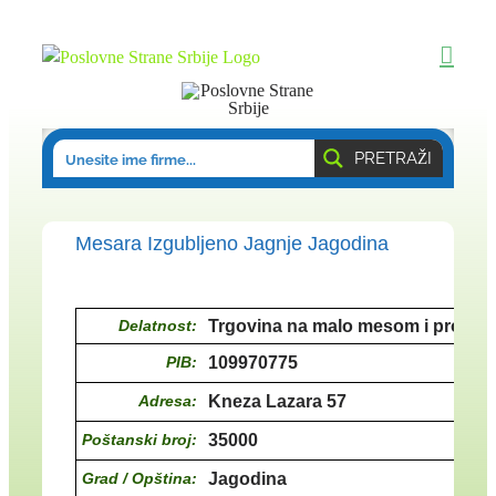
Skip
to
content
PRETRAŽI
Mesara Izgubljeno Jagnje Jagodina
Delatnost:
Trgovina na malo mesom i proizv
PIB:
109970775
Adresa:
Kneza Lazara 57
Poštanski broj:
35000
Grad / Opština:
Jagodina