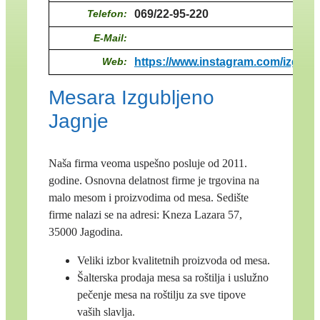
Telefon:
069/22-95-220
E-Mail:
Web:
https://www.instagram.com/izgublj
Mesara Izgubljeno
Jagnje
Naša firma veoma uspešno posluje od 2011.
godine. Osnovna delatnost firme je trgovina na
malo mesom i proizvodima od mesa. Sedište
firme nalazi se na adresi: Kneza Lazara 57,
35000 Jagodina.
Veliki izbor kvalitetnih proizvoda od mesa.
Šalterska prodaja mesa sa roštilja i uslužno
pečenje mesa na roštilju za sve tipove
vaših slavlja.