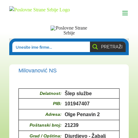
Skip
to
content
PRETRAŽI
Milovanović NS
Delatnost:
Šlep službe
PIB:
101947407
Adresa:
Olge Penavin 2
Poštanski broj:
21239
Grad / Opština:
Djurdjevo - Žabalj