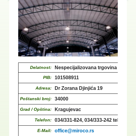
Delatnost:
Nespecijalizovana trgovina na veli
PIB:
101508911
Adresa:
Dr Zorana Djinjića 19
Poštanski broj:
34000
Grad / Opština:
Kragujevac
Telefon:
034/331-824, 034/333-242 tel-fax, 03
E-Mail:
office@miroco.rs