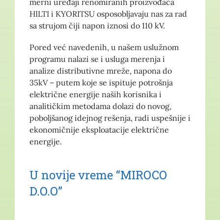
merni uređaji renomiranih proizvođača
HILTI i KYORITSU osposobljavaju nas za rad
sa strujom čiji napon iznosi do 110 kV.
Pored već navedenih, u našem uslužnom
programu nalazi se i usluga merenja i
analize distributivne mreže, napona do
35kV – putem koje se ispituje potrošnja
električne energije naših korisnika i
analitičkim metodama dolazi do novog,
poboljšanog idejnog rešenja, radi uspešnije i
ekonomičnije eksploatacije električne
energije.
U novije vreme “MIROCO
D.O.O”