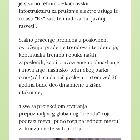
je stvorio tehničko-kadrovsku
infostrukturu za pružanje elektro usluga iz
oblasti “EX“ zaštite i radova na „javnoj
rasveti“.
Stalno praćenje promena u poslovnom
okruženju, praćenje trendova i tendencija,
kontinualni trening i obuka naših
zaposlenih, kao i pravovremeno obnavljanje
i inoviranje mašinsko-tehničkog parka,
omogućili su da naš poslovni sistem već 20
godina bude deo dinamične tržišne
utakmice,
a sve sa projekcijom stvaranja
prepoznatljivog globalnog “brenda“ koji
podrazumeva „puno toga na jednom mestu“
za konzumente svih profila.