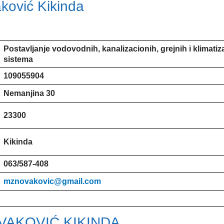
ković Kikinda
Postavljanje vodovodnih, kanalizacionih, grejnih i klimatiz
sistema
109055904
Nemanjina 30
23300
Kikinda
063/587-408
mznovakovic@gmail.com
OVAKOVIĆ KIKINDA