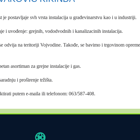
je postavljaje svh vrsta instalacija u građevinarstvu kao i u industriji.
je i uvođenje: grejnih, vododvodnih i kanalizacinih instalacija.
e odvija na teritoriji Vojvodine. Takođe, se bavimo i trgovinom opreme
tan asortiman za grejne instalacije i gas.
radnju i proširenje tržišta.
tirati putem e-maila ili telefonom: 063/587-408.