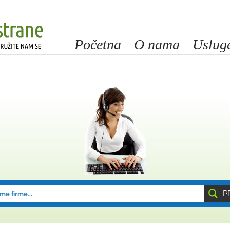
Početna
O nama
Uslug
P