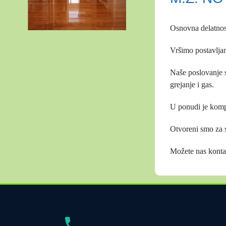
Osnovna delatnost 
Vršimo postavljan
Naše poslovanje s
grejanje i gas.
U ponudi je kompe
Otvoreni smo za sa
Možete nas kontak