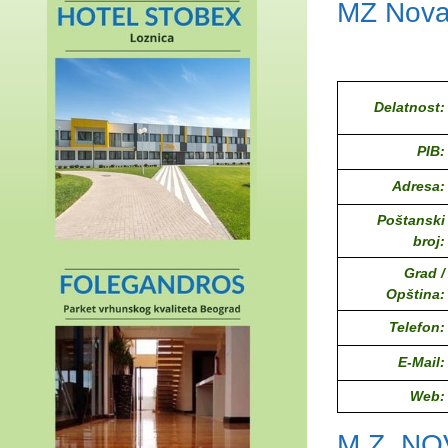
MZ Nova
Delatnost:
PIB:
Adresa:
Poštanski
broj:
Grad /
Opština:
Telefon:
E-Mail:
Web:
M.Z. N