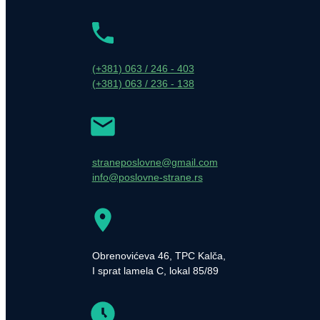
(+381) 063 / 246 - 403
(+381) 063 / 236 - 138
straneposlovne@gmail.com
info@poslovne-strane.rs
Obrenovićeva 46, TPC Kalča,
I sprat lamela C, lokal 85/89