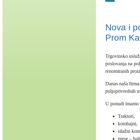
Nova i p
Prom Ka
Trgovinsko usluž
poslovanja na po
renomiranih proiz
Danas naša firma
poljoprivrednih m
U ponudi imamo š
Traktori,
kombajni,
silažni kom
prese – bal