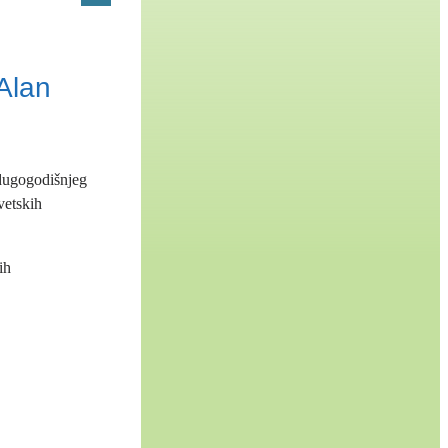
Alan
dugogodišnjeg
vetskih
ih