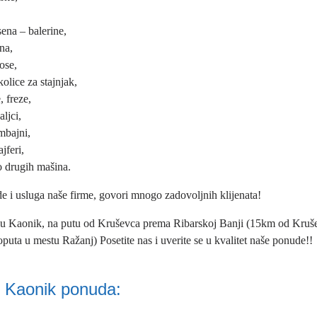
sena – balerine,
ena,
ose,
kolice za stajnjak,
, freze,
ljci,
mbajni,
ajferi,
o drugih mašina.
e i usluga naše firme, govori mnogo zadovoljnih klijenata!
lu Kaonik, na putu od Kruševca prema Ribarskoj Banji (15km od Kruš
oputa u mestu Ražanj) Posetite nas i uverite se u kvalitet naše ponude!!
 Kaonik ponuda: