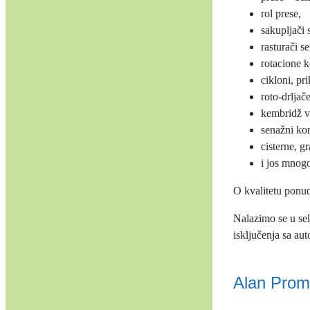
rol prese,
sakupljači 
rasturači s
rotacione k
cikloni, pri
roto-drljače
kembridž va
senažni ko
cisterne, gr
i jos mnog
O kvalitetu ponud
Nalazimo se u se
isključenja sa aut
Alan Prom