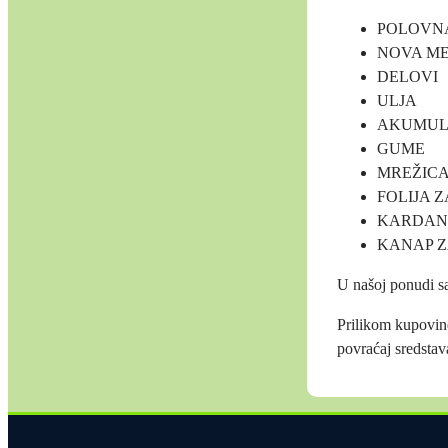
POLOVNA
NOVA ME
DELOVI
ULJA
AKUMUL
GUME
MREŽICA
FOLIJA 
KARDAN
KANAP Z
U našoj ponudi s
Prilikom kupovine
povraćaj sredstav