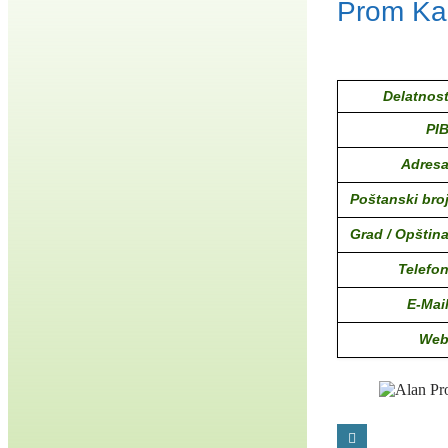
Prom Ka
Delatnost
PIB
Adresa
Poštanski broj
Grad / Opština
Telefon
E-Mail
Web