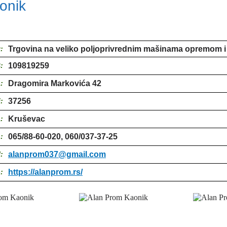
onik
:
Trgovina na veliko poljoprivrednim mašinama opremom i
:
109819259
:
Dragomira Markovića 42
:
37256
:
Kruševac
:
065/88-60-020, 060/037-37-25
:
alanprom037@gmail.com
:
https://alanprom.rs/