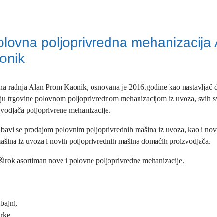
olovna poljoprivredna mehanizacija 
onik
na radnja Alan Prom Kaonik, osnovana je 2016.godine kao nastavljač 
lju trgovine polovnom poljoprivrednom mehanizacijom iz uvoza, svih s
vodjača poljoprivrene mehanizacije.
 bavi se prodajom polovnim poljoprivrednih mašina iz uvoza, kao i nov
ašina iz uvoza i novih poljoprivrednih mašina domaćih proizvodjača.
irok asortiman nove i polovne poljoprivredne mehanizacije.
bajni,
irke,