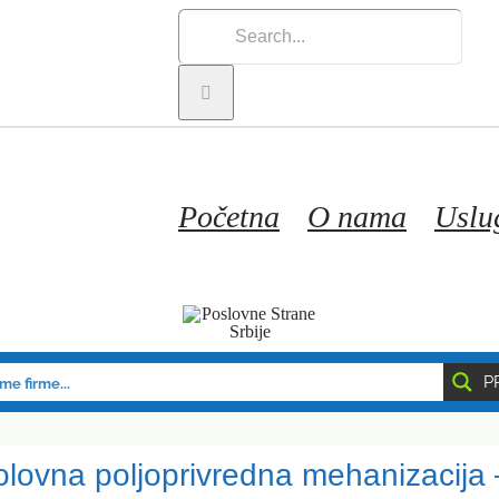
Search
for:
Početna
O nama
Uslu
P
olovna poljoprivredna mehanizacija 