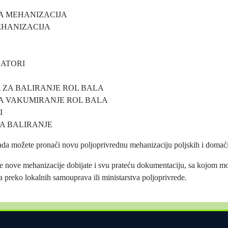
 MEHANIZACIJA
HANIZACIJA
ATORI
 ZA BALIRANJE ROL BALA
ZA VAKUMIRANJE ROL BALA
I
A BALIRANJE
ada možete pronaći novu poljoprivrednu mehanizaciju poljskih i domać
 nove mehanizacije dobijate i svu prateću dokumentaciju, sa kojom mož
a preko lokalnih samouprava ili ministarstva poljoprivrede.