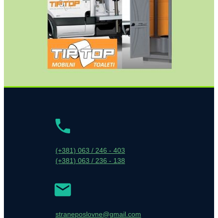
(+381) 063 / 246 - 403
(+381) 063 / 236 - 138
straneposlovne@gmail.com