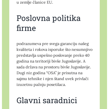
u zemlje članice EU.
Poslovna politika
firme
podrazumeva pre svega garanciju našeg
kvaliteta i rokova isporuke što nesumnjivo
predstavlja uspešno poslovanje preko 40
godina na teritoriji bivše Jugoslavije. A
sada država na prostoru bivše Jugoslavije.
Dugi niz godina “OSA” je prisutna na
sajmu tehnike i njen štand uvek privlači
izuzetnu pažnju posetilaca.
Glavni saradnici