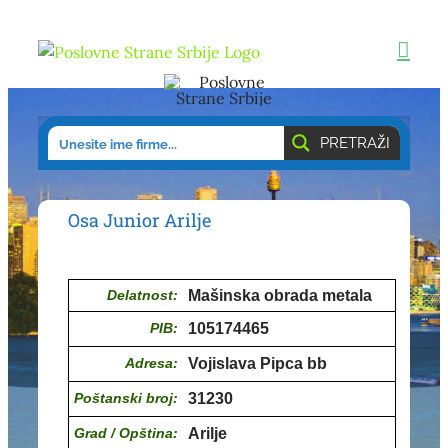
Skip
to
content
PRETRAŽI
Osa Junior Arilje
Delatnost:
Mašinska obrada metala
PIB:
105174465
Adresa:
Vojislava Pipca bb
Poštanski broj:
31230
Grad / Opština:
Arilje