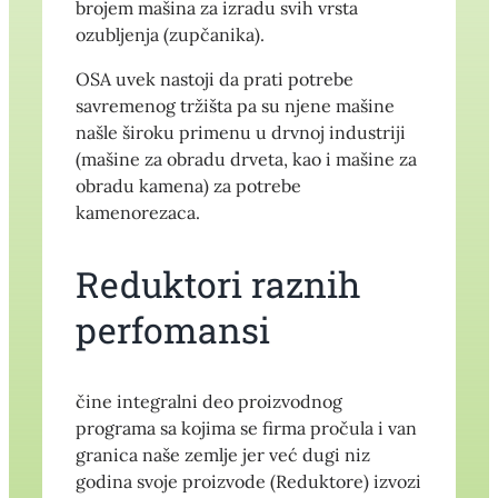
brojem mašina za izradu svih vrsta
ozubljenja (zupčanika).
OSA uvek nastoji da prati potrebe
savremenog tržišta pa su njene mašine
našle široku primenu u drvnoj industriji
(mašine za obradu drveta, kao i mašine za
obradu kamena) za potrebe
kamenorezaca.
Reduktori raznih
perfomansi
čine integralni deo proizvodnog
programa sa kojima se firma pročula i van
granica naše zemlje jer već dugi niz
godina svoje proizvode (Reduktore) izvozi