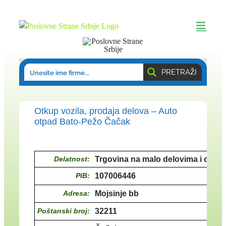
Skip
to
content
PRETRAŽI
Otkup vozila, prodaja delova – Auto
otpad Bato-Pežo Čačak
Delatnost:
Trgovina na malo delovima i opre
PIB:
107006446
Adresa:
Mojsinje bb
Poštanski broj:
32211