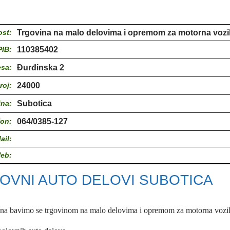
ost:
Trgovina na malo delovima i opremom za motorna vozi
PIB:
110385402
esa:
Đurđinska 2
roj:
24000
ina:
Subotica
fon:
064/0385-127
ail:
eb:
OVNI AUTO DELOVI SUBOTICA
ina bavimo se trgovinom na malo delovima i opremom za motorna vozil