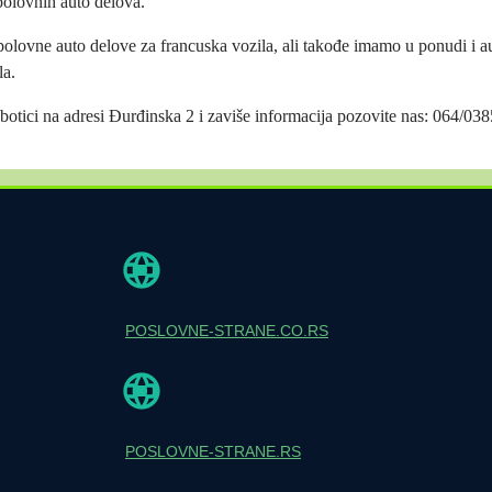
olovnih auto delova.
olovne auto delove za francuska vozila, ali takođe imamo u ponudi i a
la.
otici na adresi Đurđinska 2 i zaviše informacija pozovite nas: 064/03
POSLOVNE-STRANE.CO.RS
POSLOVNE-STRANE.RS