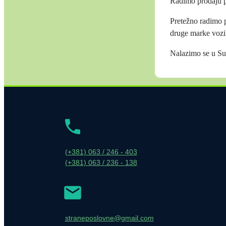
Radimo prodaju p
Pretežno radimo p
druge marke vozi
Nalazimo se u Sub
(+381) 063 / 246 - 403
(+381) 063 / 236 - 138
straneposlovne@gmail.com