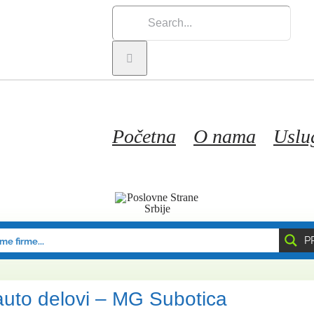
Search
for:
Početna
O nama
Uslu
P
auto delovi – MG Subotica