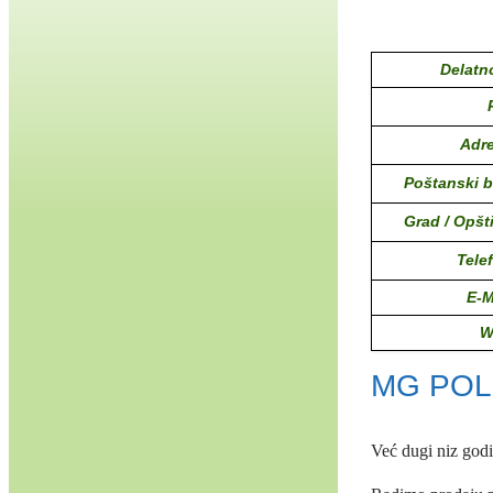
Delatn
Adr
Poštanski b
Grad / Opšt
Tele
E-M
W
MG POL
Već dugi niz god