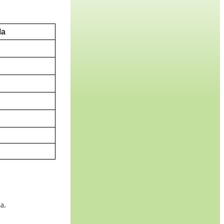
la
a.