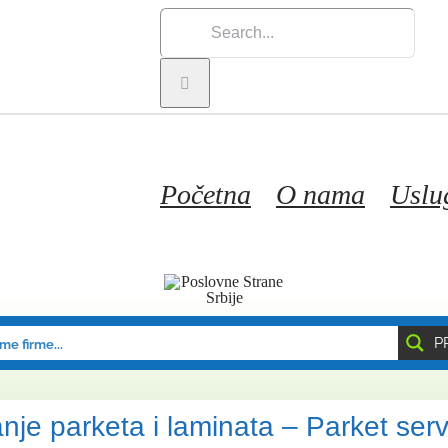
Search
for:
Početna
O nama
Uslu
P
anje parketa i laminata – Parket serv