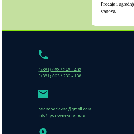
Prodaja i ugradnja
stanova.
(+381) 063 / 246 - 403
(+381) 063 / 236 - 138
straneposlovne@gmail.com
info@poslovne-strane.rs