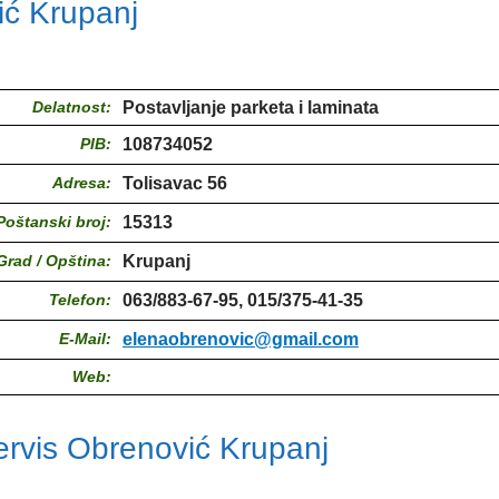
ć Krupanj
Delatnost:
Postavljanje parketa i laminata
PIB:
108734052
Adresa:
Tolisavac 56
Poštanski broj:
15313
Grad / Opština:
Krupanj
Telefon:
063/883-67-95, 015/375-41-35
E-Mail:
elenaobrenovic@gmail.com
Web:
ervis Obrenović Krupanj