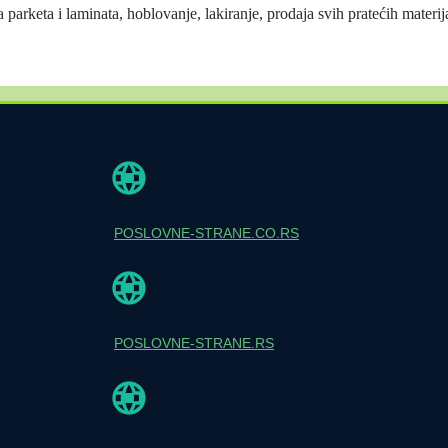
 parketa i laminata, hoblovanje, lakiranje, prodaja svih pratećih materij
POSLOVNE-STRANE.CO.RS
POSLOVNE-STRANE.RS