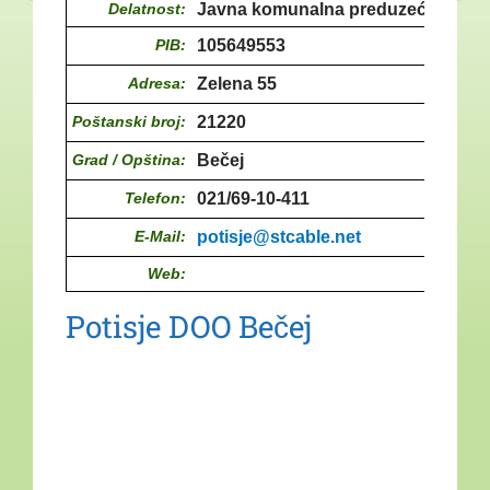
Delatnost:
Javna komunalna preduzeća
PIB:
105649553
Adresa:
Zelena 55
Poštanski broj:
21220
Grad / Opština:
Bečej
Telefon:
021/69-10-411
E-Mail:
potisje@stcable.net
Web:
Potisje DOO Bečej