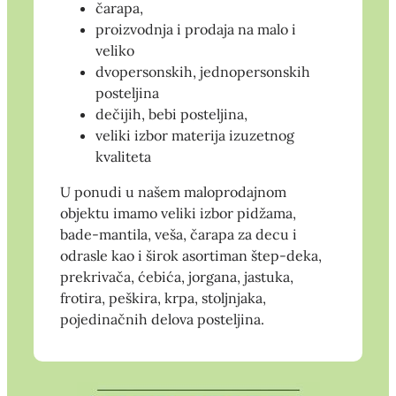
čarapa,
proizvodnja i prodaja na malo i
veliko
dvopersonskih, jednopersonskih
posteljina
dečijih, bebi posteljina,
veliki izbor materija izuzetnog
kvaliteta
U ponudi u našem maloprodajnom
objektu imamo veliki izbor pidžama,
bade-mantila, veša, čarapa za decu i
odrasle kao i širok asortiman štep-deka,
prekrivača, ćebića, jorgana, jastuka,
frotira, peškira, krpa, stoljnjaka,
pojedinačnih delova posteljina.