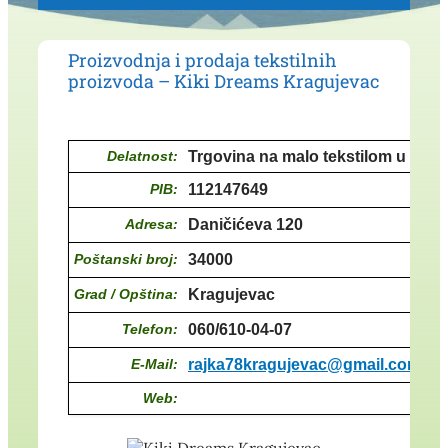
Proizvodnja i prodaja tekstilnih
proizvoda – Kiki Dreams Kragujevac
Delatnost:
Trgovina na malo tekstilom u spe
PIB:
112147649
Adresa:
Daničićeva 120
Poštanski broj:
34000
Grad / Opština:
Kragujevac
Telefon:
060/610-04-07
E-Mail:
rajka78kragujevac@gmail.com
Web: