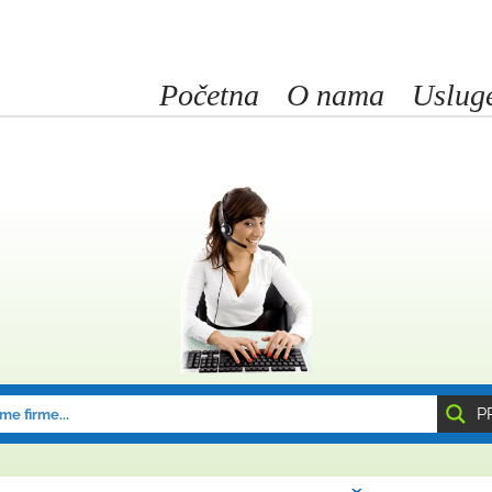
Početna
O nama
Uslug
P