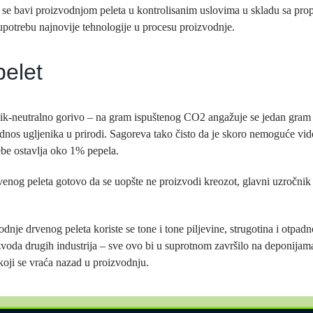
 se bavi proizvodnjom peleta u kontrolisanim uslovima u skladu sa pro
upotrebu najnovije tehnologije u procesu proizvodnje.
pelet
nik-neutralno gorivo – na gram ispuštenog CO2 angažuje se jedan gram u
dnos ugljenika u prirodi. Sagoreva tako čisto da je skoro nemoguće vide
ebe ostavlja oko 1% pepela.
enog peleta gotovo da se uopšte ne proizvodi kreozot, glavni uzročnik
dnje drvenog peleta koriste se tone i tone piljevine, strugotina i otpadn
oda drugih industrija – sve ovo bi u suprotnom završilo na deponijama
koji se vraća nazad u proizvodnju.