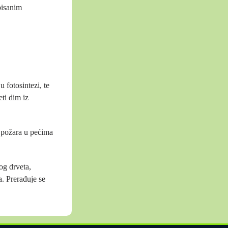
pisanim
 fotosintezi, te
ti dim iz
 požara u pećima
og drveta,
. Prerađuje se