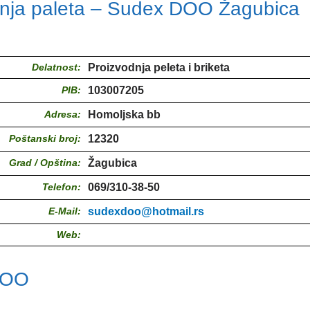
dnja paleta – Sudex DOO Žagubica
Delatnost:
Proizvodnja peleta i briketa
PIB:
103007205
Adresa:
Homoljska bb
Poštanski broj:
12320
Grad / Opština:
Žagubica
Telefon:
069/310-38-50
E-Mail:
sudexdoo@hotmail.rs
Web:
DOO