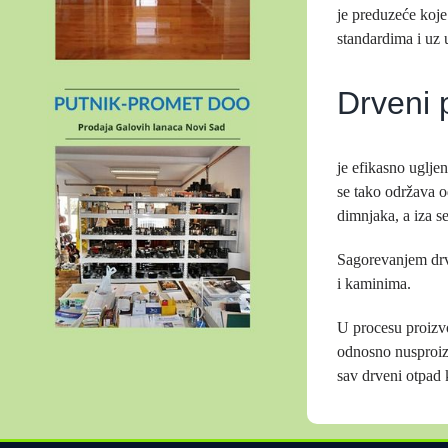
je preduzeće koje
standardima i uz 
Drveni 
je efikasno uglje
se tako održava o
dimnjaka, a iza s
Sagorevanjem drv
i kaminima.
U procesu proizvo
odnosno nusproizv
sav drveni otpad 