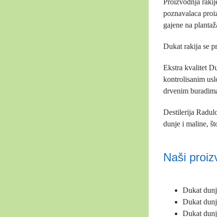
Proizvodnja rakij
poznavalaca proiz
gajene na planta
Dukat rakija se p
Ekstra kvalitet Du
kontrolisanim us
drvenim buradima,
Destilerija Radul
dunje i maline, š
Naši proiz
Dukat dun
Dukat dunj
Dukat dunj