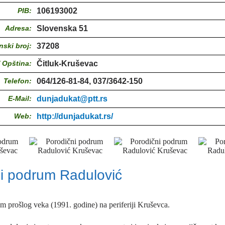
PIB:
106193002
Adresa:
Slovenska 51
nski broj:
37208
/ Opština:
Čitluk-Kruševac
Telefon:
064/126-81-84, 037/3642-150
E-Mail:
dunjadukat@ptt.rs
Web:
http://dunjadukat.rs/
i podrum Radulović
em prošlog veka (1991. godine) na periferiji Kruševca.