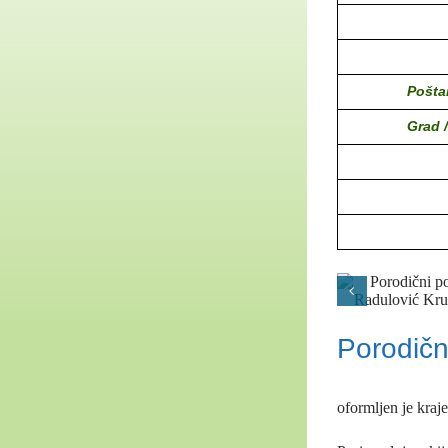
Pošta
Grad 
Porodičn
oformljen je kraj