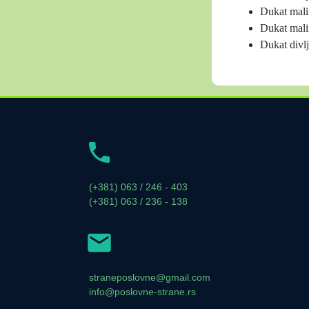
Dukat mal
Dukat mali
Dukat divl
(+381) 063 / 246 - 403
(+381) 063 / 236 - 138
straneposlovne@gmail.com
info@poslovne-strane.rs