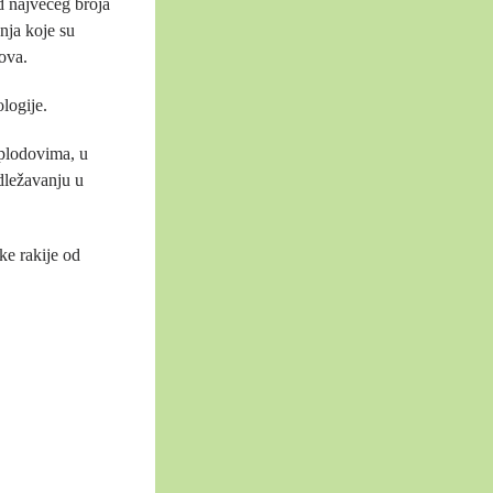
d najvećeg broja
nja koje su
ova.
logije.
m plodovima, u
dležavanju u
ke rakije od