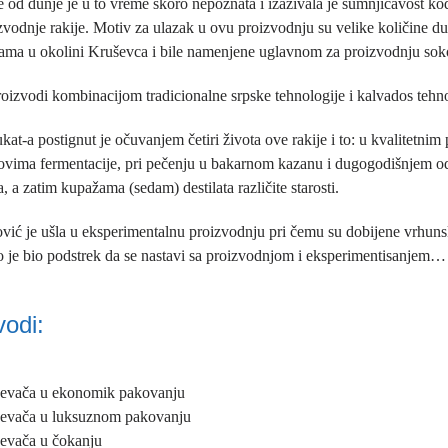
e od dunje je u to vreme skoro nepoznata i izazivala je sumnjičavost ko
vodnje rakije. Motiv za ulazak u ovu proizvodnju su velike količine du
žama u okolini Kruševca i bile namenjene uglavnom za proizvodnju sok
roizvodi kombinacijom tradicionalne srpske tehnologije i kalvados tehno
kat-a postignut je očuvanjem četiri života ove rakije i to: u kvalitetni
lovima fermentacije, pri pečenju u bakarnom kazanu i dugogodišnjem o
 a zatim kupažama (sedam) destilata različite starosti.
ović je ušla u eksperimentalnu proizvodnju pri čemu su dobijene vrhuns
to je bio podstrek da se nastavi sa proizvodnjom i eksperimentisanjem…
vodi:
jevača u ekonomik pakovanju
evača u luksuznom pakovanju
evača u čokanju