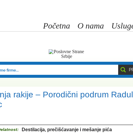
Početna
O nama
Uslug
P
nja rakije – Porodični podrum Radul
c
elatnost:
Destilacija, prečišćavanje i mešanje pića