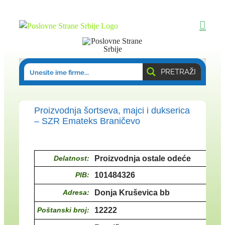
Skip
to
content
PRETRAŽI
Proizvodnja šortseva, majci i dukserica
– SZR Emateks Braničevo
Delatnost:
Proizvodnja ostale odeće
PIB:
101484326
Adresa:
Donja Kruševica bb
Poštanski broj:
12222