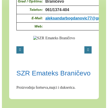
Grad / Opština:
Braničevo
Telefon:
061/1374-404
E-Mail:
aleksandarbogdanovic77@gmail
Web:
SZR Emateks Braničevo
Proizvodnja šortseva,majci i dukserica.