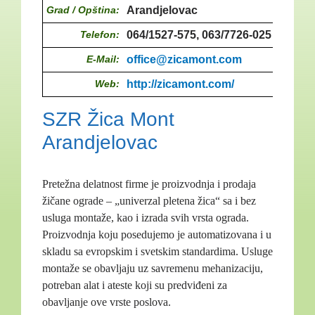
Grad / Opština:
Arandjelovac
Telefon:
064/1527-575, 063/7726-025
E-Mail:
office@zicamont.com
Web:
http://zicamont.com/
SZR Žica Mont
Arandjelovac
Pretežna delatnost firme je proizvodnja i prodaja
žičane ograde – „univerzal pletena žica“ sa i bez
usluga montaže, kao i izrada svih vrsta ograda.
Proizvodnja koju posedujemo je automatizovana i u
skladu sa evropskim i svetskim standardima. Usluge
montaže se obavljaju uz savremenu mehanizaciju,
potreban alat i ateste koji su predviđeni za
obavljanje ove vrste poslova.