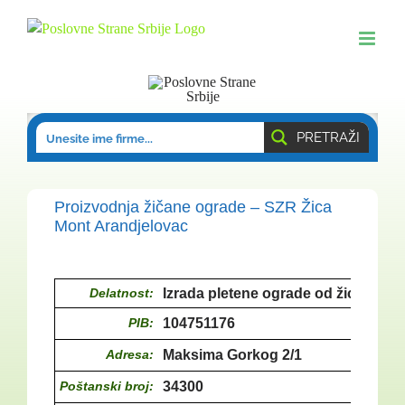
Skip
to
content
PRETRAŽI
Proizvodnja žičane ograde – SZR Žica
Mont Arandjelovac
Delatnost:
Izrada pletene ograde od žice
PIB:
104751176
Adresa:
Maksima Gorkog 2/1
Poštanski broj:
34300