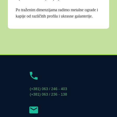
Po traženim dimenzijama radimo metalne ograde i
kapije od različitih profila i ukrasne galanterije.
(+381) 063 / 246 - 403
(+381) 063 / 236 - 138