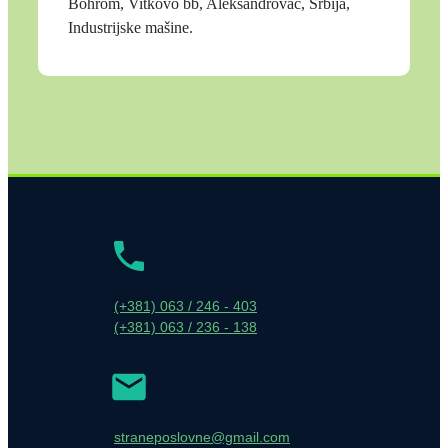
Bohrom, Vitkovo bb, Aleksandrovac, Srbija,
Industrijske mašine.
(+381) 063 / 246 - 403
(+381) 063 / 236 - 138
straneposlovne@gmail.com