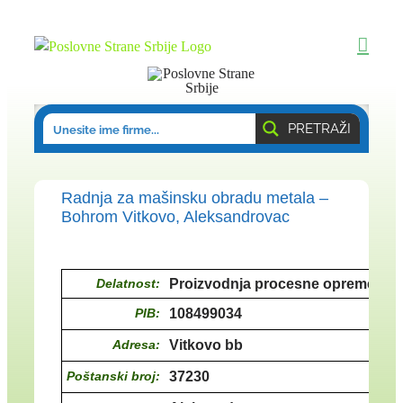
Skip
to
content
PRETRAŽI
Radnja za mašinsku obradu metala –
Bohrom Vitkovo, Aleksandrovac
Delatnost:
Proizvodnja procesne opreme za 
PIB:
108499034
Adresa:
Vitkovo bb
Poštanski broj:
37230