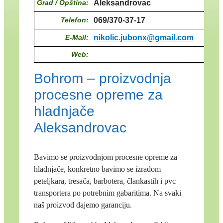
Grad / Opština:
Aleksandrovac
Telefon:
069/370-37-17
E-Mail:
nikolic.jubonx@gmail.com
Web:
Bohrom – proizvodnja
procesne opreme za
hladnjače
Aleksandrovac
Bavimo se proizvodnjom procesne opreme za
hladnjače, konkretno bavimo se izradom
peteljkara, tresača, barbotera, člankastih i pvc
transportera po potrebnim gabaritima. Na svaki
naš proizvod dajemo garanciju.