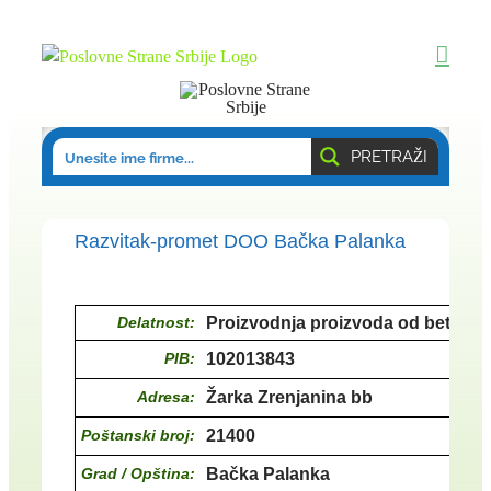
Skip
to
content
PRETRAŽI
Razvitak-promet DOO Bačka Palanka
Delatnost:
Proizvodnja proizvoda od betona 
PIB:
102013843
Adresa:
Žarka Zrenjanina bb
Poštanski broj:
21400
Grad / Opština:
Bačka Palanka