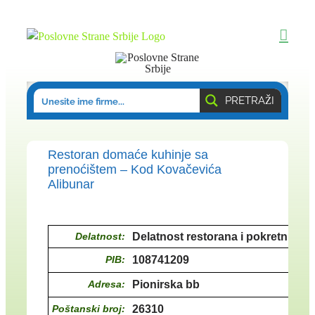
Skip
to
content
PRETRAŽI
Restoran domaće kuhinje sa
prenoćištem – Kod Kovačevića
Alibunar
Delatnost:
Delatnost restorana i pokretnih ug
PIB:
108741209
Adresa:
Pionirska bb
Poštanski broj:
26310