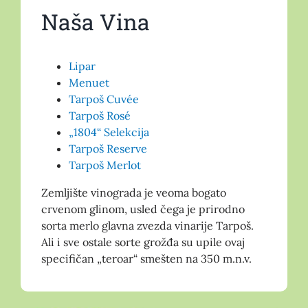
Naša
Vina
Lipar
Menuet
Tarpoš Cuvée
Tarpoš Rosé
„1804“ Selekcija
Tarpoš Reserve
Tarpoš Merlot
Zemljište vinograda je veoma bogato
crvenom glinom, usled čega je prirodno
sorta merlo glavna zvezda vinarije Tarpoš.
Ali i sve ostale sorte grožđa su upile ovaj
specifičan „teroar“ smešten na 350 m.n.v.