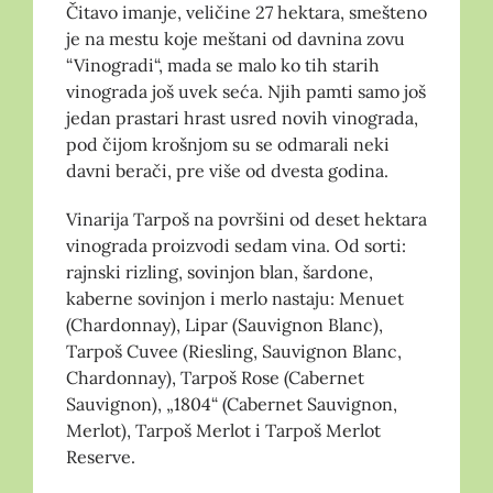
Čitavo imanje, veličine 27 hektara, smešteno
je na mestu koje meštani od davnina zovu
“Vinogradi“, mada se malo ko tih starih
vinograda još uvek seća. Njih pamti samo još
jedan prastari hrast usred novih vinograda,
pod čijom krošnjom su se odmarali neki
davni berači, pre više od dvesta godina.
Vinarija Tarpoš na površini od deset hektara
vinograda proizvodi sedam vina. Od sorti:
rajnski rizling, sovinjon blan, šardone,
kaberne sovinjon i merlo nastaju: Menuet
(Chardonnay), Lipar (Sauvignon Blanc),
Tarpoš Cuvee (Riesling, Sauvignon Blanc,
Chardonnay), Tarpoš Rose (Cabernet
Sauvignon), „1804“ (Cabernet Sauvignon,
Merlot), Tarpoš Merlot i Tarpoš Merlot
Reserve.