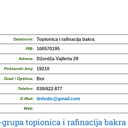
Delatnost:
Topionica i rafinacija bakra
PIB:
100570195
Adresa:
Džordža Vajferta 29
Poštanski broj:
19210
Grad / Opština:
Bor
Telefon:
030/422-877
E-Mail:
tirdodic@gmail.com
Web:
grupa topionica i rafinacija bakra