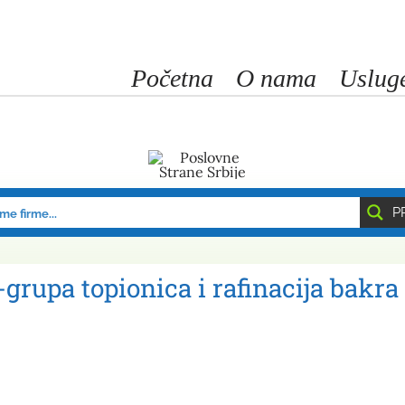
Početna
O nama
Uslug
P
grupa topionica i rafinacija bakra