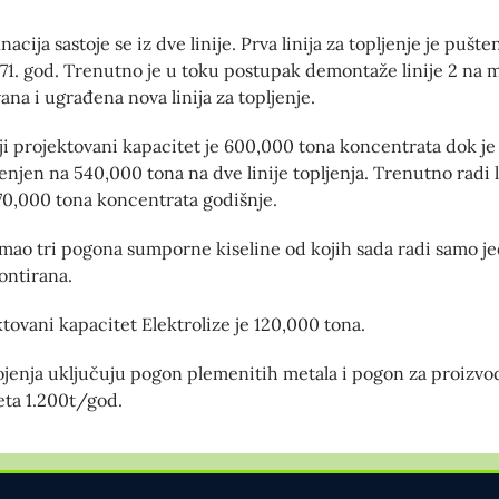
nacija sastoje se iz dve linije. Prva linija za topljenje je pušte
971. god. Trenutno je u toku postupak demontaže linije 2 na 
vana i ugrađena nova linija za topljenje.
i projektovani kapacitet je 600,000 tona koncentrata dok je
njen na 540,000 tona na dve linije topljenja. Trenutno radi li
0,000 tona koncentrata godišnje.
imao tri pogona sumporne kiseline od kojih sada radi samo je
ontirana.
tovani kapacitet Elektrolize je 120,000 tona.
jenja uključuju pogon plemenitih metala i pogon za proizvo
eta 1.200t/god.