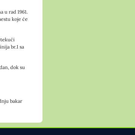
na u rad 1961.
mestu koje će
 tekući
nija br.1 sa
dan, dok su
dnju bakar