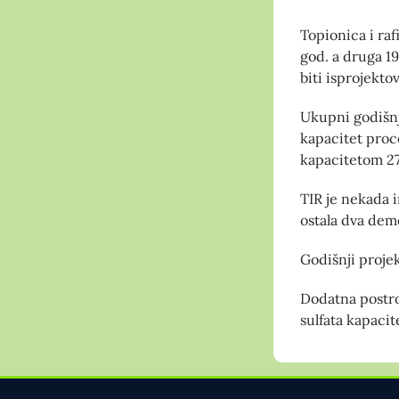
Topionica i rafi
god. a druga 1
biti isprojekto
Ukupni godišnj
kapacitet proce
kapacitetom 27
TIR je nekada 
ostala dva dem
Godišnji projek
Dodatna postro
sulfata kapacit