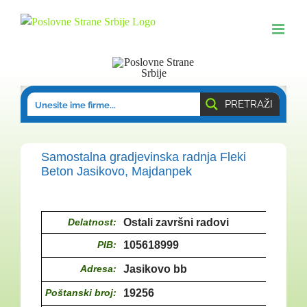
Skip
to
content
PRETRAŽI
Samostalna gradjevinska radnja Fleki
Beton Jasikovo, Majdanpek
Delatnost:
Ostali završni radovi
PIB:
105618999
Adresa:
Jasikovo bb
Poštanski broj:
19256