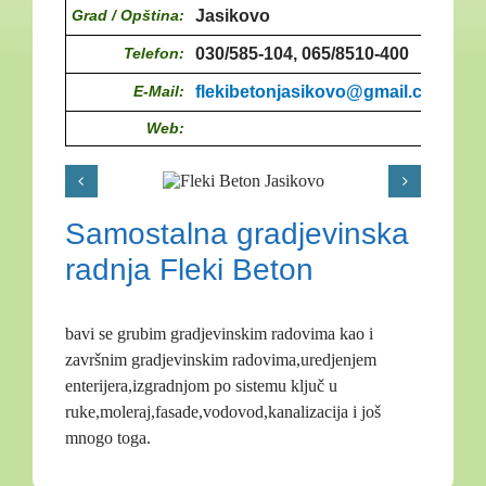
Grad / Opština:
Jasikovo
Telefon:
030/585-104, 065/8510-400
E-Mail:
flekibetonjasikovo@gmail.com
Web:
Samostalna gradjevinska
radnja Fleki Beton
bavi se grubim gradjevinskim radovima kao i
završnim gradjevinskim radovima,uredjenjem
enterijera,izgradnjom po sistemu ključ u
ruke,moleraj,fasade,vodovod,kanalizacija i još
mnogo toga.