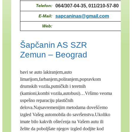
Telefon:
064/307-04-35, 011/210-57-80
E-Mail:
sapcaninas@gmail.com
Web:
Šapčanin AS SZR
Zemun – Beograd
bavi se auto lakiranjem,auto
limarijom,farbanjem,poliranjem,popravkom
drumskih vozila,putničkih i teretnih
(kamioni,kombi vozila,autobusi)…Vršimo veoma
uspešno reparaciju plastičnih
delova.Najsavremenijim metodama dovešćemo
izgled Vašeg automobila do savršenstva.Ukoliko
imate bilo kakvih oštećenja na Vašem autu ili
želite da poboljšate njegov izgled dodjite kod