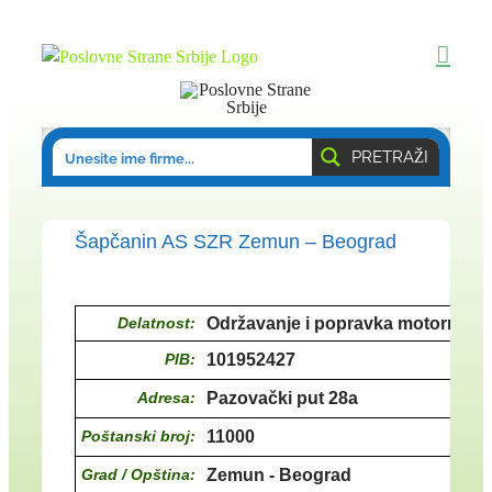
Skip
to
content
PRETRAŽI
Šapčanin AS SZR Zemun – Beograd
Delatnost:
Održavanje i popravka motornih vo
PIB:
101952427
Adresa:
Pazovački put 28a
Poštanski broj:
11000
Grad / Opština:
Zemun - Beograd