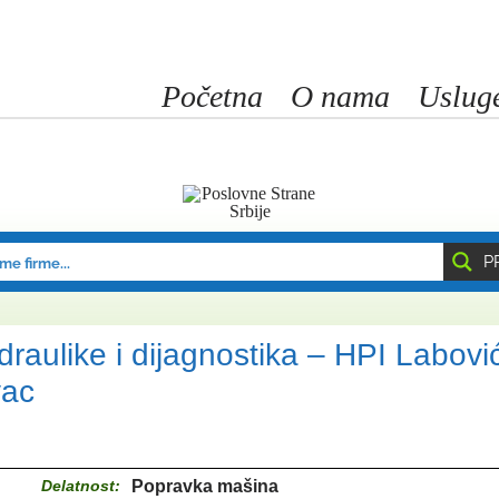
Početna
O nama
Uslug
P
draulike i dijagnostika – HPI Labovi
vac
Delatnost:
Popravka mašina