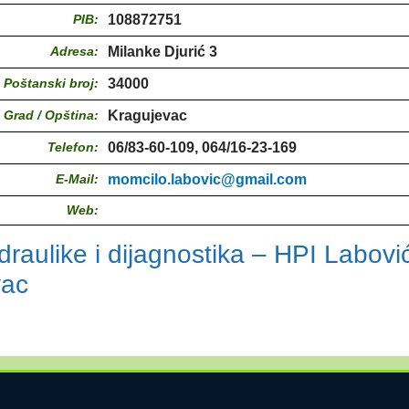
PIB:
108872751
Adresa:
Milanke Djurić 3
Poštanski broj:
34000
Grad / Opština:
Kragujevac
Telefon:
06/83-60-109, 064/16-23-169
E-Mail:
momcilo.labovic@gmail.com
Web:
draulike i dijagnostika – HPI Labovi
vac