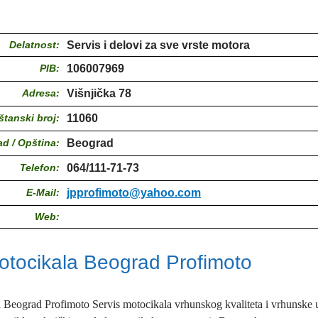
Delatnost:
Servis i delovi za sve vrste motora
PIB:
106007969
Adresa:
Višnjička 78
štanski broj:
11060
ad / Opština:
Beograd
Telefon:
064/111-71-73
E-Mail:
jpprofimoto@yahoo.com
Web:
otocikala Beograd Profimoto
 Beograd Profimoto Servis motocikala vrhunskog kvaliteta i vrhunske 