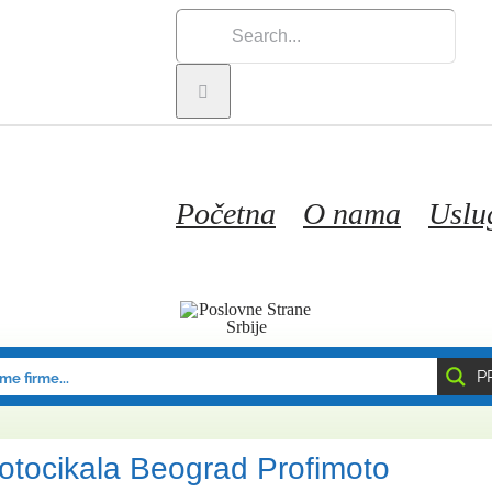
Search
for:
Početna
O nama
Uslu
P
otocikala Beograd Profimoto