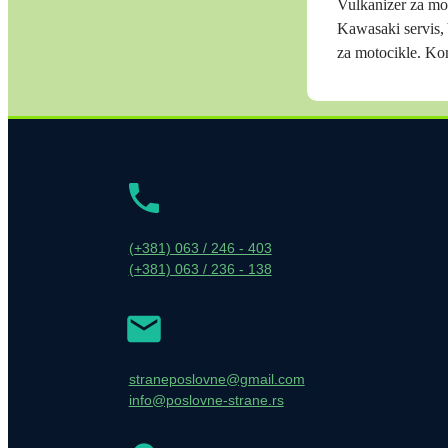
Vulkanizer za mot
Kawasaki servis,
za motocikle. Ko
(+381) 063 / 246 - 403
(+381) 063 / 236 - 138
straneposlovne@gmail.com
info@poslovne-strane.rs