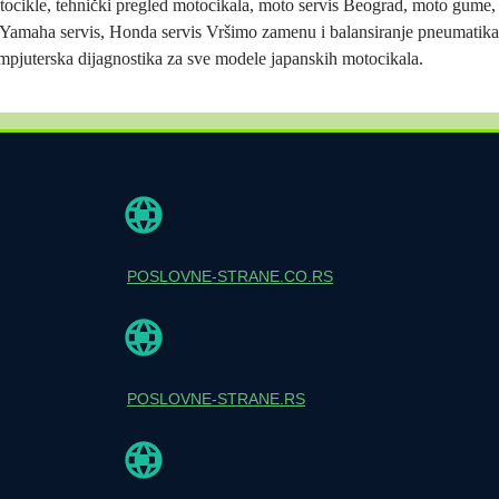
ocikle, tehnički pregled motocikala, moto servis Beograd, moto gume, 
 Yamaha servis, Honda servis Vršimo zamenu i balansiranje pneumatika
mpjuterska dijagnostika za sve modele japanskih motocikala.
POSLOVNE-STRANE.CO.RS
POSLOVNE-STRANE.RS