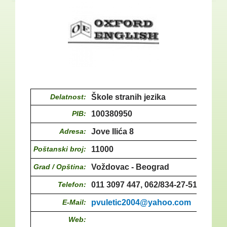
Delatnost:
Škole stranih jezika
PIB:
100380950
Adresa:
Jove Ilića 8
Poštanski broj:
11000
Grad / Opština:
Voždovac - Beograd
Telefon:
011 3097 447, 062/834-27-51
E-Mail:
pvuletic2004@yahoo.com
Web: