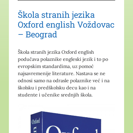
Škola stranih jezika
Oxford english Voždovac
– Beograd
Škola stranih jezika Oxford english
podučava polaznike engleski jezik i to po
evropskim standardima, uz pomoć
najsavremenije literature. Nastava se ne
odnosi samo na odrasle polaznike već i na
školsku i predškolsku decu kao i na
studente i učenike srednjih škola.